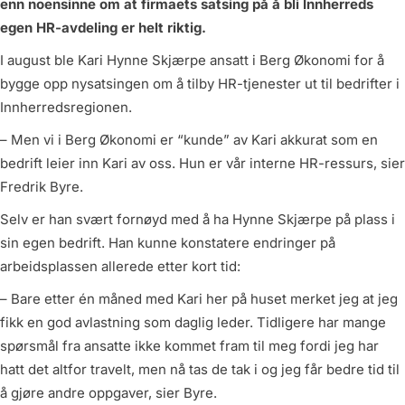
enn noensinne om at firmaets satsing på å bli Innherreds
egen HR-avdeling er helt riktig.
I august ble Kari Hynne Skjærpe ansatt i Berg Økonomi for å
bygge opp nysatsingen om å tilby HR-tjenester ut til bedrifter i
Innherredsregionen.
– Men vi i Berg Økonomi er “kunde” av Kari akkurat som en
bedrift leier inn Kari av oss. Hun er vår interne HR-ressurs, sier
Fredrik Byre.
Selv er han svært fornøyd med å ha Hynne Skjærpe på plass i
sin egen bedrift. Han kunne konstatere endringer på
arbeidsplassen allerede etter kort tid:
– Bare etter én måned med Kari her på huset merket jeg at jeg
fikk en god avlastning som daglig leder. Tidligere har mange
spørsmål fra ansatte ikke kommet fram til meg fordi jeg har
hatt det altfor travelt, men nå tas de tak i og jeg får bedre tid til
å gjøre andre oppgaver, sier Byre.